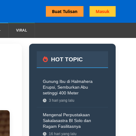
Buat Tulisan
Masuk
VIRAL
HOT TOPIC
Gunung Ibu di Halmahera
Erupsi, Semburkan Abu
setinggi 400 Meter
3 hari yang lalu
Mengenal Perpustakaan
Sakalasastra BI Solo dan
Ragam Fasilitasnya
16 hari yang lalu