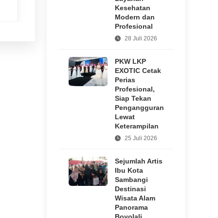
d
Ayam di Depan
Syech bin Abdul
23 jam yang lalu
18 jam yang lalu
Kesehatan
Mangkunegaran
Qadir Assegaf
Modern dan
tetap Bertahan Sejak
Profesional
2015
28 Juli 2026
PKW LKP
EXOTIC Cetak
Perias
Profesional,
Siap Tekan
Pengangguran
Lewat
Keterampilan
25 Juli 2026
Sejumlah Artis
Ibu Kota
Sambangi
Destinasi
Wisata Alam
Panorama
Boyolali