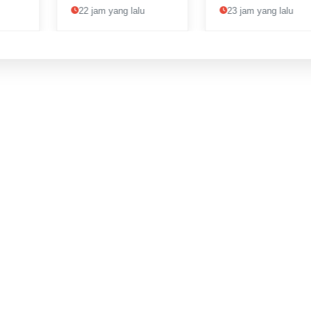
ng
Pameran Seni
Seni sebagai Wuju
22 jam yang lalu
23 jam yang lalu
lo,
Emparty Fest di
Kepedulian dan
h
Galeri Taman
Kemanusiaan
a
Budaya Jawa
tus
Tengah