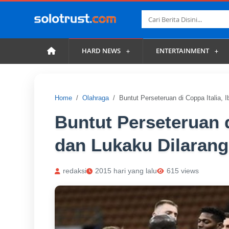
HARD NEWS
ENTERTAINMENT
Home
Olahraga
Buntut Perseteruan di Coppa Italia, 
Buntut Perseteruan d
dan Lukaku Dilarang
redaksi
2015 hari yang lalu
615 views