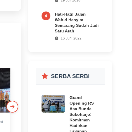
19 Juli 2018
Hati-Hati! Jalan
4
Wahid Hasyim
Semarang Sudah Jadi
Satu Arah
16 Juni 2022
SERBA SERBI
Grand
Opening RS
Asa Bunda
Sukoharjo:
Komitmen
mi
Hanya Buka Dua
UNSA Bershalawat
Hadirkan
Hari Sepekan, Kare
Hadirkan Habib
Layanan