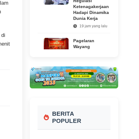
Regulasi
alam
Ketenagakerjaan
n
Hadapi Dinamika
Dunia Kerja
19 jam yang lalu
 di
Pagelaran
menit
Wayang
Potehi
Kembali Hadir
di Klenteng
Tien Kok Sie
Solo,
Suguhkan
Kisah Klasik
Tionghoa
hingga 12
Agustus 2026
BERITA
19 jam yang
lalu
POPULER