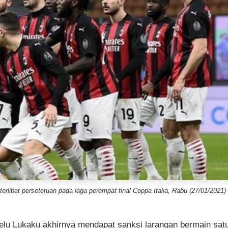
erlibat perseteruan pada laga perempat final Coppa Italia, Rabu (27/01/2021) 
elu Lukaku akhirnya mendapat sanksi larangan bermain sat