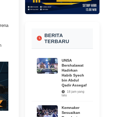
arena
BERITA
TERBARU
n
UNSA
Bershalawat
Hadirkan
Habib Syech
bin Abdul
Qadir Assegaf
18 jam yang
lalu
Kemnaker
Sesuaikan