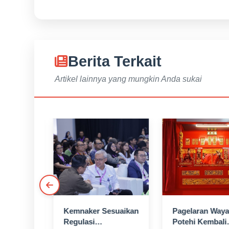
Berita Terkait
Artikel lainnya yang mungkin Anda sukai
alawat
Kemnaker Sesuaikan
Pagelaran Way
bib
Regulasi
Potehi Kembali