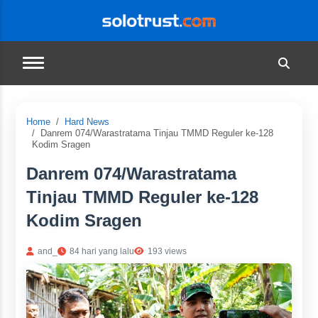
Home
Hard News
Danrem 074/Warastratama Tinjau TMMD Reguler ke-128
Kodim Sragen
Danrem 074/Warastratama
Tinjau TMMD Reguler ke-128
Kodim Sragen
and_
84 hari yang lalu
193 views