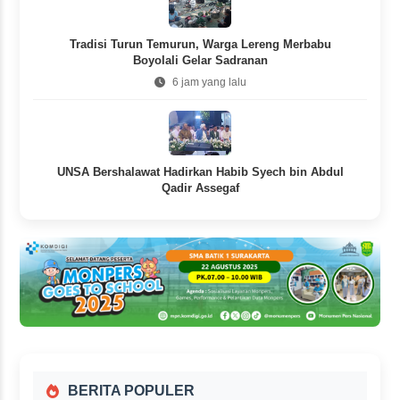
Tradisi Turun Temurun, Warga Lereng Merbabu
Boyolali Gelar Sadranan
6 jam yang lalu
UNSA Bershalawat Hadirkan Habib Syech bin Abdul
Qadir Assegaf
1 hari yang lalu
BERITA POPULER