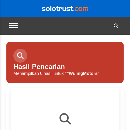
Hasil Pencarian
Menampilkan 0 hasil untuk "
#WulingMotors
"