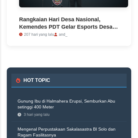
Rangkaian Hari Desa Nasional,
Kemendes PDT Gelar Esports Desa
Boyolali 2026
207 hari yang lalu
and_
HOT TOPIC
Gunung Ibu di Halmahera Erupsi, Semburkan Abu
setinggi 400 Meter
3 hari yang lalu
Mengenal Perpustakaan Sakalasastra BI Solo dan
Ragam Fasilitasnya