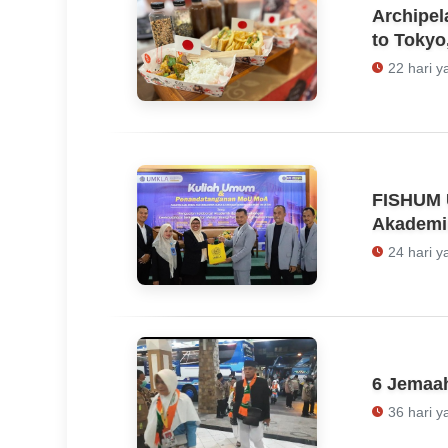
Archipel
to Tokyo
22 hari y
FISHUM 
Akademi
Umum
24 hari y
6 Jemaah
36 hari y