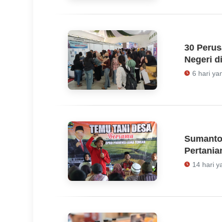
30 Peru
Negeri d
6 hari ya
Sumanto
Pertania
14 hari y