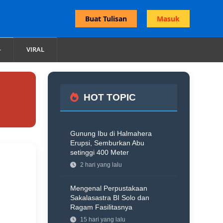
Buat Tulisan
Masuk
VIRAL
HOT TOPIC
Gunung Ibu di Halmahera
Erupsi, Semburkan Abu
setinggi 400 Meter
2 hari yang lalu
Mengenal Perpustakaan
Sakalasastra BI Solo dan
Ragam Fasilitasnya
15 hari yang lalu