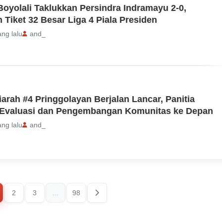
Boyolali Taklukkan Persindra Indramayu 2-0,
Tiket 32 Besar Liga 4 Piala Presiden
ang lalu
and_
iarah #4 Pringgolayan Berjalan Lancar, Panitia
 Evaluasi dan Pengembangan Komunitas ke Depan
ang lalu
and_
2
3
...
98