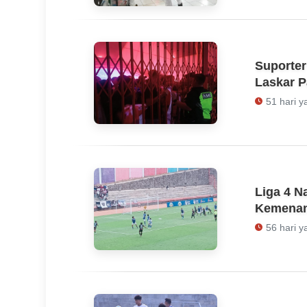
Suporter
Laskar P
51 hari y
Liga 4 N
Kemenan
56 hari y