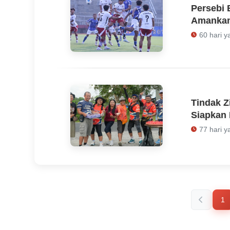
Persebi 
Amankan 
60 hari y
Tindak Z
Siapkan
77 hari y
1