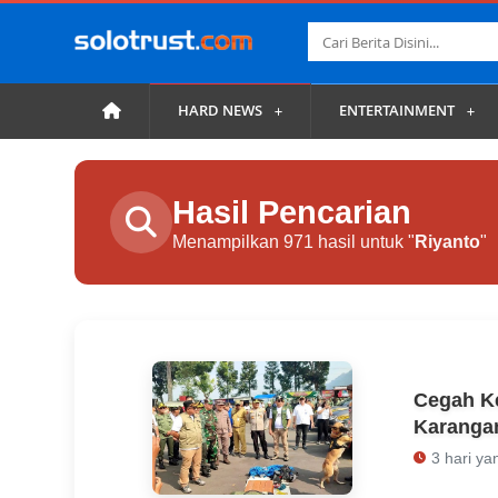
HARD NEWS
ENTERTAINMENT
Hasil Pencarian
Menampilkan 971 hasil untuk "
Riyanto
"
Cegah K
Karangan
3 hari ya