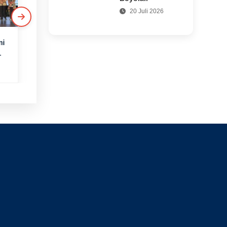
20 Juli 2026
mi
Hanya Buka Dua
UNSA Bershalawat
Hari Sepekan, Kare
Hadirkan Habib
d
Ayam di Depan
Syech bin Abdul
6 jam yang lalu
1 jam yang lalu
Mangkunegaran
Qadir Assegaf
tetap Bertahan Sejak
2015