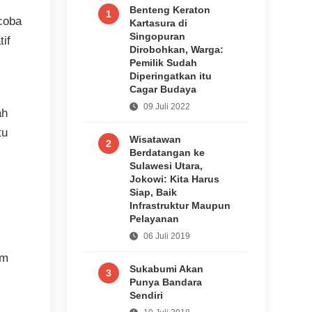
Benteng Keraton
1
coba
Kartasura di
Singopuran
tif
Dirobohkan, Warga:
Pemilik Sudah
Diperingatkan itu
Cagar Budaya
09 Juli 2022
ah
tu
Wisatawan
2
Berdatangan ke
Sulawesi Utara,
Jokowi: Kita Harus
Siap, Baik
Infrastruktur Maupun
Pelayanan
06 Juli 2019
am
Sukabumi Akan
3
Punya Bandara
Sendiri