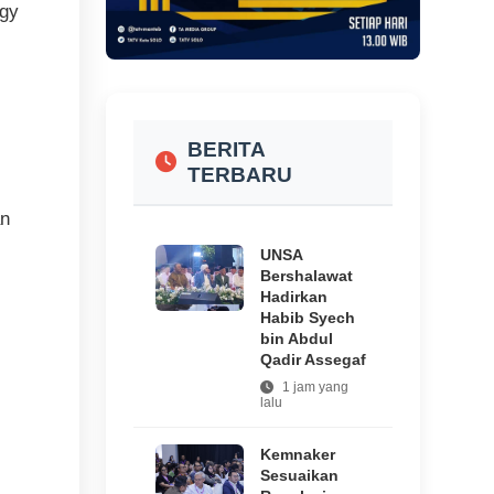
ogy
BERITA
TERBARU
an
UNSA
Bershalawat
Hadirkan
Habib Syech
bin Abdul
Qadir Assegaf
1 jam yang
lalu
Kemnaker
Sesuaikan