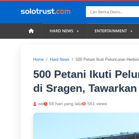
HARD NEWS
ENTERTAINMENT
Home
Hard News
500 Petani Ikuti Peluncuran Herb
500 Petani Ikuti Pe
di Sragen, Tawarkan
wd
58 hari yang lalu
561 views