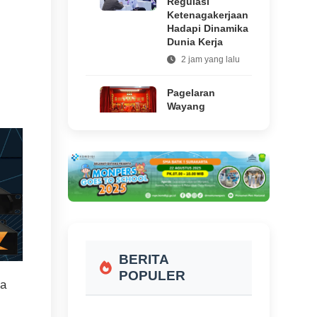
Regulasi
Ketenagakerjaan
Hadapi Dinamika
Dunia Kerja
2 jam yang lalu
Pagelaran
Wayang
Potehi
Kembali Hadir
di Klenteng
Tien Kok Sie
Solo,
Suguhkan
Kisah Klasik
Tionghoa
hingga 12
Agustus 2026
BERITA
2 jam yang
lalu
POPULER
ga