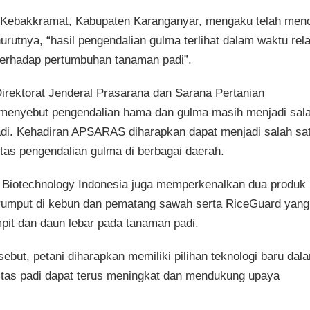
n, Kebakkramat, Kabupaten Karanganyar, mengaku telah men
rutnya, “hasil pengendalian gulma terlihat dalam waktu rela
terhadap pertumbuhan tanaman padi”.
 Direktorat Jenderal Prasarana dan Sarana Pertanian
, menyebut pengendalian hama dan gulma masih menjadi sal
adi. Kehadiran APSARAS diharapkan dapat menjadi salah sa
tas pengendalian gulma di berbagai daerah.
Biotechnology Indonesia juga memperkenalkan dua produk
 rumput di kebun dan pematang sawah serta RiceGuard yang
pit dan daun lebar pada tanaman padi.
rsebut, petani diharapkan memiliki pilihan teknologi baru dal
vitas padi dapat terus meningkat dan mendukung upaya