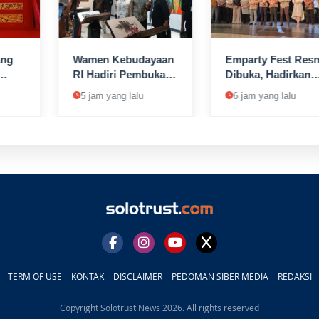
ang
Wamen Kebudayaan
Emparty Fest Res
RI Hadiri Pembukaan
Dibuka, Hadirkan
ng
Pameran Seni
Seni sebagai Wuju
5 jam yang lalu
6 jam yang lalu
lo,
Emparty Fest di
Kepedulian dan
h
Galeri Taman
Kemanusiaan
a
Budaya Jawa
tus
Tengah
TERM OF USE
KONTAK
DISCLAIMER
PEDOMAN SIBER MEDIA
REDAKSI
Copyright Solotrust News 2026. All rights reserved