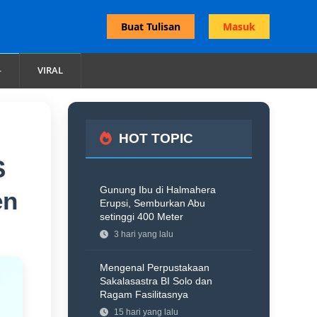
Buat Tulisan
Masuk
VIRAL
HOT TOPIC
S
Gunung Ibu di Halmahera
en
Erupsi, Semburkan Abu
setinggi 400 Meter
3 hari yang lalu
Mengenal Perpustakaan
Sakalasastra BI Solo dan
Ragam Fasilitasnya
15 hari yang lalu