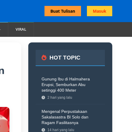
Buat Tulisan
Masuk
VIRAL
HOT TOPIC
n
Gunung Ibu di Halmahera
Erupsi, Semburkan Abu
setinggi 400 Meter
2 hari yang lalu
Mengenal Perpustakaan
Sakalasastra BI Solo dan
Ragam Fasilitasnya
14 hari yang lalu