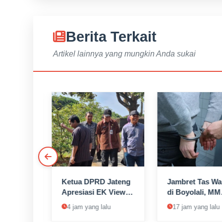
Berita Terkait
Artikel lainnya yang mungkin Anda sukai
im
Ketua DPRD Jateng
Jambret Tas Wa
emkab
Apresiasi EK View
di Boyolali, MM
kuat
Agroedupark jadi
Warga Magelan
 lalu
4 jam yang lalu
17 jam yang lalu
eringan
Destinasi Wisata
Dibekuk di Ten