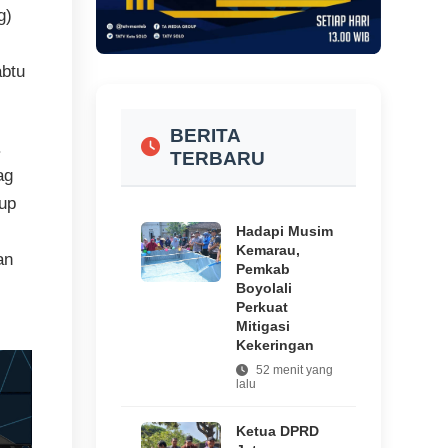
g)
abtu
BERITA
.
TERBARU
ag
up
Hadapi Musim
Kemarau,
an
Pemkab
Boyolali
Perkuat
Mitigasi
Kekeringan
52 menit yang
lalu
Ketua DPRD