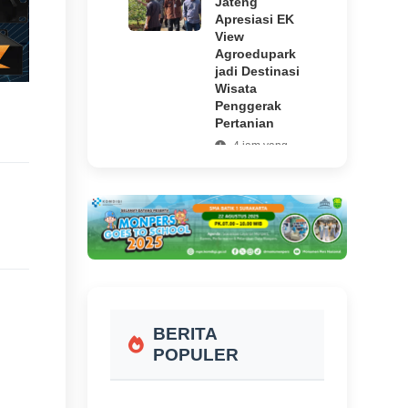
Jateng
Apresiasi EK
View
Agroedupark
jadi Destinasi
Wisata
Penggerak
Pertanian
4 jam yang
lalu
Jambret Tas
Wanita di
Boyolali, MM
Warga
Magelang
Dibekuk di
Tengaran
17 jam yang
BERITA
lalu
POPULER