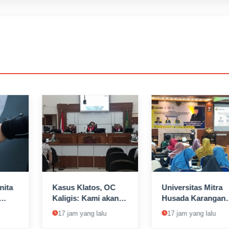
nita
Kasus Klatos, OC
Universitas Mitra
Kaligis: Kami akan
Husada Karangany
g
Tetap Berjuang,
Perluas Sinergi da
17 jam yang lalu
17 jam yang lalu
garan
Kalau Perlu ke KPK
Peluang Kerja