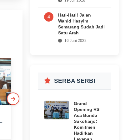
19 Juli 2018
Hati-Hati! Jalan
4
Wahid Hasyim
Semarang Sudah Jadi
Satu Arah
16 Juni 2022
SERBA SERBI
Grand
Opening RS
Ziarah ke Makam
Hadapi Musim
Asa Bunda
ar
Tokoh Bangsa, Budi
Kemarau, Pemkab
Sukoharjo:
Komitmen
n
Waseso Ajak
Boyolali Perkuat
17 jam yang lalu
52 menit yang lalu
Hadirkan
Generasi Muda
Mitigasi Kekeringan
Layanan