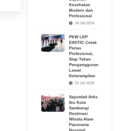
Teladani Pendiri
Kesehatan
Pramuka Indonesia
Modern dan
Profesional
28 Juli 2026
PKW LKP
EXOTIC Cetak
Perias
Profesional,
Siap Tekan
Pengangguran
Lewat
Keterampilan
25 Juli 2026
Sejumlah Artis
Ibu Kota
Sambangi
Destinasi
Wisata Alam
Panorama
Boyolali