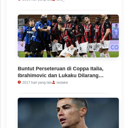
Buntut Perseteruan di Coppa Italia,
Ibrahimovic dan Lukaku Dilarang
Bertanding
2017 hari yang lalu
redaksi