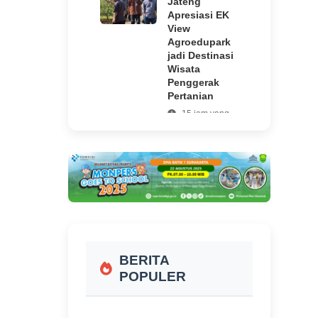
Jateng
Apresiasi EK
View
Agroedupark
jadi Destinasi
Wisata
Penggerak
Pertanian
15 jam yang
lalu
Jambret Tas
Wanita di
Boyolali, MM
Warga
Magelang
Dibekuk di
Tengaran
1 hari yang
BERITA
lalu
POPULER