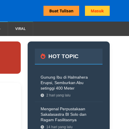
Buat Tulisan
Masuk
VIRAL
HOT TOPIC
Gunung Ibu di Halmahera
Erupsi, Semburkan Abu
setinggi 400 Meter
2 hari yang lalu
Mengenal Perpustakaan
Sakalasastra BI Solo dan
Ragam Fasilitasnya
14 hari yang lalu