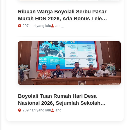
Ribuan Warga Boyolali Serbu Pasar
Murah HDN 2026, Ada Bonus Lele
Gratis
207 hari yang lalu
and_
Boyolali Tuan Rumah Hari Desa
Nasional 2026, Sejumlah Sekolah
Diliburkan, Jam Kerja Pabrik
209 hari yang lalu
and_
Dialihkan