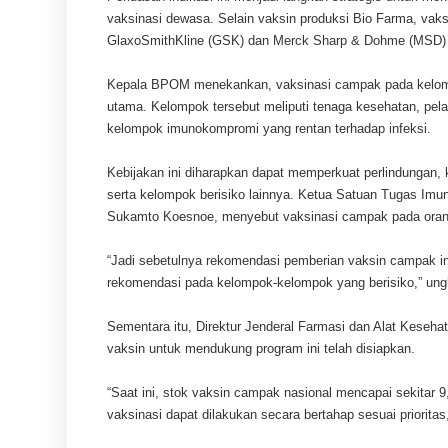
vaksinasi dewasa. Selain vaksin produksi Bio Farma, vak
GlaxoSmithKline (GSK) dan Merck Sharp & Dohme (MSD) j
Kepala BPOM menekankan, vaksinasi campak pada kelompok
utama. Kelompok tersebut meliputi tenaga kesehatan, pelaku
kelompok imunokompromi yang rentan terhadap infeksi.
Kebijakan ini diharapkan dapat memperkuat perlindungan,
serta kelompok berisiko lainnya. Ketua Satuan Tugas Imu
Sukamto Koesnoe, menyebut vaksinasi campak pada orang
“Jadi sebetulnya rekomendasi pemberian vaksin campak ini
rekomendasi pada kelompok-kelompok yang berisiko,” un
Sementara itu, Direktur Jenderal Farmasi dan Alat Keseh
vaksin untuk mendukung program ini telah disiapkan.
“Saat ini, stok vaksin campak nasional mencapai sekitar 9
vaksinasi dapat dilakukan secara bertahap sesuai prioritas