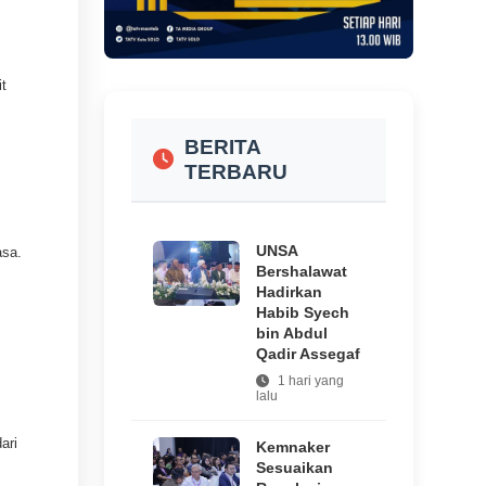
t
BERITA
TERBARU
UNSA
asa.
Bershalawat
Hadirkan
Habib Syech
bin Abdul
Qadir Assegaf
1 hari yang
lalu
ari
Kemnaker
Sesuaikan