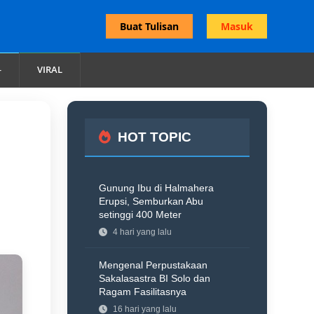
Buat Tulisan
Masuk
VIRAL
HOT TOPIC
Gunung Ibu di Halmahera
Erupsi, Semburkan Abu
setinggi 400 Meter
4 hari yang lalu
Mengenal Perpustakaan
Sakalasastra BI Solo dan
Ragam Fasilitasnya
16 hari yang lalu