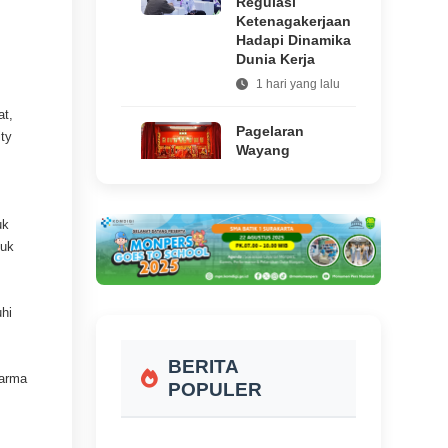
Regulasi
Ketenagakerjaan
Hadapi Dinamika
Dunia Kerja
1 hari yang lalu
at,
Pagelaran
ity
Wayang
n
Potehi
Kembali Hadir
di Klenteng
uk
Tien Kok Sie
Solo,
tuk
Suguhkan
Kisah Klasik
Tionghoa
hi
hingga 12
Agustus 2026
BERITA
1 hari yang
Farma
lalu
POPULER