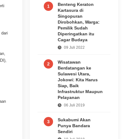
Benteng Keraton
rti
1
Kartasura di
Singopuran
Dirobohkan, Warga:
Pemilik Sudah
 dari
Diperingatkan itu
Cagar Budaya
09 Juli 2022
an,
DI),
Wisatawan
2
Berdatangan ke
Sulawesi Utara,
Jokowi: Kita Harus
Siap, Baik
Infrastruktur Maupun
Pelayanan
iaan
06 Juli 2019
Sukabumi Akan
3
Punya Bandara
Sendiri