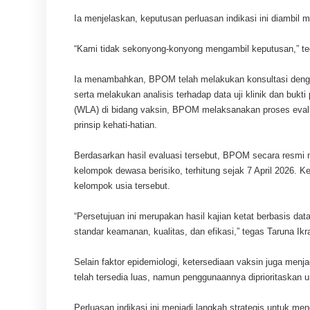
Ia menjelaskan, keputusan perluasan indikasi ini diambil 
“Kami tidak sekonyong-konyong mengambil keputusan,” teg
Ia menambahkan, BPOM telah melakukan konsultasi dengan
serta melakukan analisis terhadap data uji klinik dan bukt
(WLA) di bidang vaksin, BPOM melaksanakan proses evalu
prinsip kehati-hatian.
Berdasarkan hasil evaluasi tersebut, BPOM secara resmi
kelompok dewasa berisiko, terhitung sejak 7 April 2026. K
kelompok usia tersebut.
“Persetujuan ini merupakan hasil kajian ketat berbasis 
standar keamanan, kualitas, dan efikasi,” tegas Taruna Ikra
Selain faktor epidemiologi, ketersediaan vaksin juga menj
telah tersedia luas, namun penggunaannya diprioritaskan
Perluasan indikasi ini menjadi langkah strategis untuk 