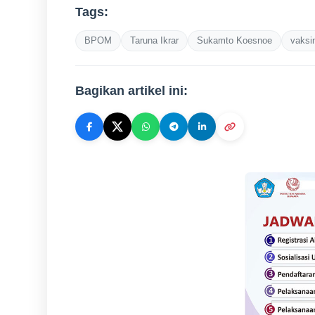
Tags:
BPOM
Taruna Ikrar
Sukamto Koesnoe
vaksi
Bagikan artikel ini: