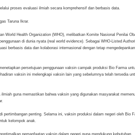
melalui proses evaluasi ilmiah secara komprehensif dan berbasis data.
as Taruna Ikrar.
 World Health Organization (WHO), melibatkan Komite Nasional Penilai Ob
i penggunaan di dunia nyata (real world evidence). Sebagai WHO-Listed Author
asi berbasis data dan kolaborasi internasional dengan tetap mengedepanka
 menetapkan persetujuan penggunaan vaksin campak produksi Bio Farma unt
ehadiran vaksin ini melengkapi vaksin lain yang sebelumnya telah tersedia un
data ilmiah guna memastikan bahwa vaksin yang digunakan masyarakat memenu
r.
adi pertimbangan penting. Selama ini, vaksin produksi dalam negeri oleh Bio 
 untuk kelompok anak.
mengoptimalkan pemanfaatan vaksin dalam negeri guna mendukung kebutuhan