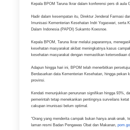
Kepala BPOM Taruna Ikrar dalam konferensi pers di aula 
Hadir dalam kesempatan itu, Direktur Jenderal Farmasi da
Imunisasi Kementerian Kesehatan Indri Yogaswari, serta
Dalam Indonesia (PAPDI) Sukamto Koesnoe.
Kepala BPOM, Taruna Ikrar melalui paparannya, menegask
kesehatan masyarakat akibat meningkatnya kasus campak
kesehatan masyarakat dengan memastikan ketersediaan d
Adapun hingga hari ini, BPOM telah menerbitkan persetuj
Berdasarkan data Kementerian Kesehatan, hingga pekan ke
provinsi.
Kendati menunjukkan penurunan signifikan hingga 93%, d
pemerintah tetap menekankan pentingnya surveilans keta
cakupan imunisasi belum optimal.
“Orang yang menderita campak bukan hanya anak-anak, teta
laman resmi Badan Pengawas Obat dan Makanan,
pom.go