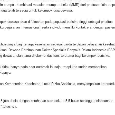
sin campak kombinasi measles-mumps-rubella (MMR) dari produsen lain, sepe
uga telah tersedia untuk kelompok usia dewasa.
 dewasa akan difokuskan pada populasi berisiko tinggi sebagai prioritas
 perjalanan internasional, serta individu memiliki kontak erat dengan pasien
 khususnya bagi tenaga kesehatan sebagai garda terdepan pelayanan kesehat
nisasi Dewasa Perhimpunan Dokter Spesialis Penyakit Dalam Indonesia (PAP
 dewasa telah lama direkomendasikan, terutama bagi kelompok berisiko.
 tidak hanya pada saat outbreak ini saja, tetapi kita sudah memberikan
gkapnya.
atan Kementerian Kesehatan, Lucia Rizka Andalusia, menyampaikan ketersed
,8 juta dosis dengan ketahanan stok sekitar 5,5 bulan sehingga pelaksanaan
,” tukasnya.