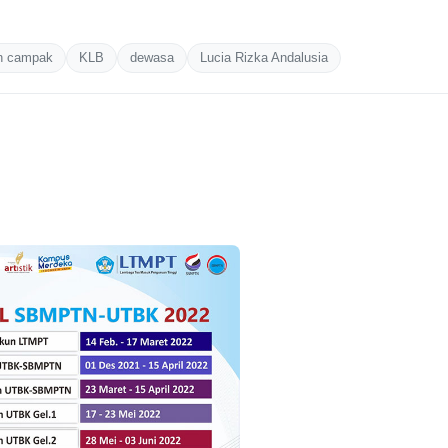
n campak
KLB
dewasa
Lucia Rizka Andalusia