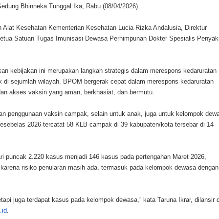
Gedung Bhinneka Tunggal Ika, Rabu (08/04/2026).
n Alat Kesehatan Kementerian Kesehatan Lucia Rizka Andalusia, Direktur
 Ketua Satuan Tugas Imunisasi Dewasa Perhimpunan Dokter Spesialis Penyaki
an kebijakan ini merupakan langkah strategis dalam merespons kedaruratan
 di sejumlah wilayah. BPOM bergerak cepat dalam merespons kedaruratan
an akses vaksin yang aman, berkhasiat, dan bermutu.
uan penggunaan vaksin campak, selain untuk anak, juga untuk kelompok dew
sebelas 2026 tercatat 58 KLB campak di 39 kabupaten/kota tersebar di 14
ari puncak 2.220 kasus menjadi 146 kasus pada pertengahan Maret 2026,
t karena risiko penularan masih ada, termasuk pada kelompok dewasa dengan
pi juga terdapat kasus pada kelompok dewasa,” kata Taruna Ikrar, dilansir d
.id
.