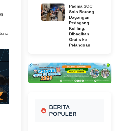
Padma SOC
Solo Borong
ng
Dagangan
Pedagang
Keliling,
dunia
Dibagikan
Gratis ke
Pelanggan
23 jam yang
lalu
Tradisi Turun
Temurun,
Warga Lereng
Merbabu
Boyolali Gelar
Sadranan
23 jam yang
BERITA
lalu
POPULER