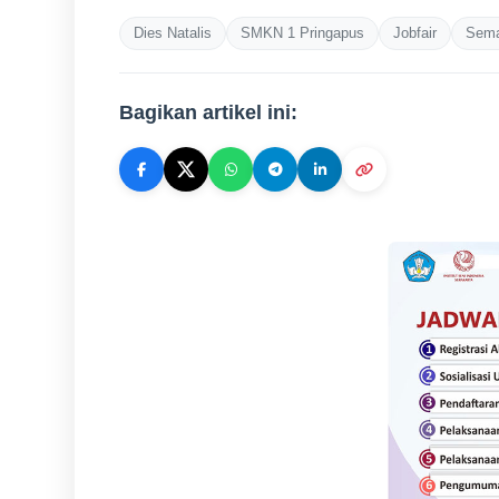
Dies Natalis
SMKN 1 Pringapus
Jobfair
Sema
Bagikan artikel ini: