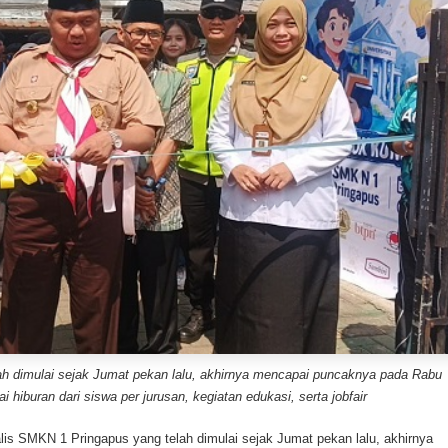
ah dimulai sejak Jumat pekan lalu, akhirnya mencapai puncaknya pada Rabu
 hiburan dari siswa per jurusan, kegiatan edukasi, serta jobfair
lis SMKN 1 Pringapus yang telah dimulai sejak Jumat pekan lalu, akhirnya