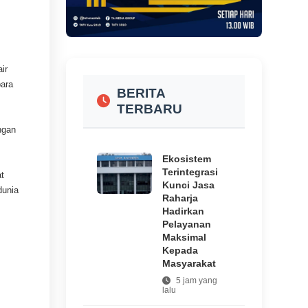
ir
para
BERITA
TERBARU
engan
Ekosistem
Terintegrasi
at
Kunci Jasa
dunia
Raharja
Hadirkan
Pelayanan
Maksimal
Kepada
Masyarakat
5 jam yang
lalu