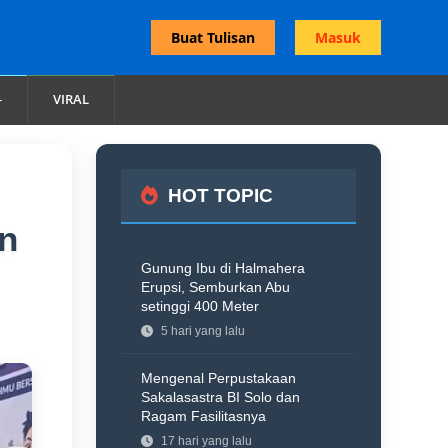
Buat Tulisan
Masuk
VIRAL
HOT TOPIC
an
Gunung Ibu di Halmahera
Erupsi, Semburkan Abu
setinggi 400 Meter
5 hari yang lalu
Mengenal Perpustakaan
Sakalasastra BI Solo dan
Ragam Fasilitasnya
17 hari yang lalu