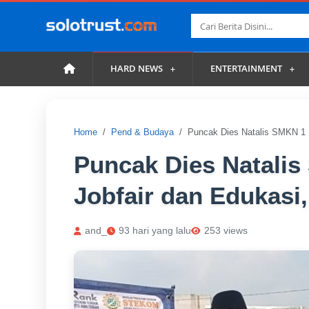
HARD NEWS
ENTERTAINMENT
Home
Pend & Budaya
Puncak Dies Natalis SMKN 1 P
Puncak Dies Natalis
Jobfair dan Edukasi,
and_
93 hari yang lalu
253 views