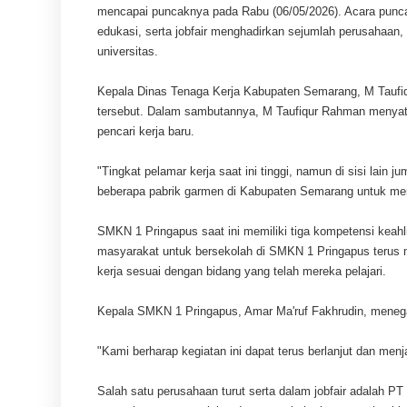
mencapai puncaknya pada Rabu (06/05/2026). Acara puncak 
edukasi, serta jobfair menghadirkan sejumlah perusahaan
universitas.
Kepala Dinas Tenaga Kerja Kabupaten Semarang, M Taufiq
tersebut. Dalam sambutannya, M Taufiqur Rahman menyat
pencari kerja baru.
"Tingkat pelamar kerja saat ini tinggi, namun di sisi lain j
beberapa pabrik garmen di Kabupaten Semarang untuk mer
SMKN 1 Pringapus saat ini memiliki tiga kompetensi keahl
masyarakat untuk bersekolah di SMKN 1 Pringapus terus me
kerja sesuai dengan bidang yang telah mereka pelajari.
Kepala SMKN 1 Pringapus, Amar Ma'ruf Fakhrudin, menega
"Kami berharap kegiatan ini dapat terus berlanjut dan me
Salah satu perusahaan turut serta dalam jobfair adalah 