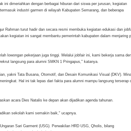
ini dimeriahkan dengan berbagai hiburan dari siswa per jurusan, kegiatan
, termasuk industri garmen di wilayah Kabupaten Semarang, dan beberapa
ur Rahman turut hadir dan secara resmi membuka kegiatan edukasi dan jobfa
akan kegiatan ini sangat membantu pemerintah kabupaten dalam menjaring 
umlah lowongan pekerjaan juga tinggi. Melalui jobfair ini, kami bekerja sama d
ekrut langsung para alumni SMKN 1 Pringapus," katanya.
ian, yakni Tata Busana, Otomotif, dan Desain Komunikasi Visual (DKV). Min
ningkat. Hal ini tak lepas dari fakta para alumni mampu langsung terserap 
skan acara Dies Natalis ke depan akan dijadikan agenda tahunan.
njadikan sekolah kami semakin baik," ucapnya.
PT Ungaran Sari Garment (USG). Perwakilan HRD USG, Qholis, bilang