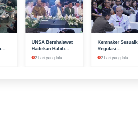
UNSA Bershalawat
Kemnaker Sesuaik
a
Hadirkan Habib
Regulasi
u
Syech bin Abdul
Ketenagakerjaan
2 hari yang lalu
2 hari yang lalu
Qadir Assegaf
Hadapi Dinamika
Dunia Kerja