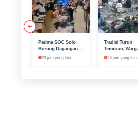
Padma SOC Solo
Tradisi Turun
 Kunci
Borong Dagangan
Temurun, Warg
a
Pedagang Keliling,
Lereng Merbab
lu
23 jam yang lalu
23 jam yang lalu
layanan
Dibagikan Gratis ke
Boyolali Gelar
epada
Pelanggan
Sadranan