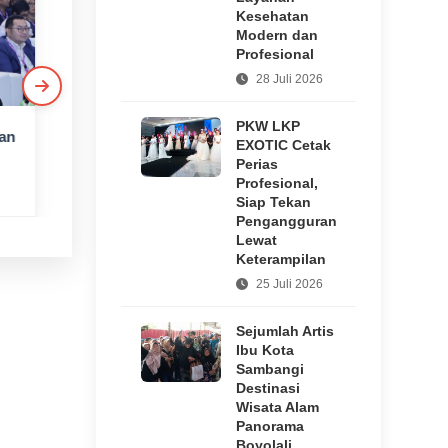
Kesehatan
Modern dan
Profesional
28 Juli 2026
PKW LKP
an
Pagelaran Wayang
Ekosistem
EXOTIC Cetak
Potehi Kembali
Terintegrasi Kunci
Perias
Hadir di Klenteng
Jasa Raharja
Profesional,
2 hari yang lalu
5 jam yang lalu
Tien Kok Sie Solo,
Hadirkan Pelayanan
Siap Tekan
Suguhkan Kisah
Maksimal Kepada
Pengangguran
Lewat
Klasik Tionghoa
Masyarakat
Keterampilan
hingga 12 Agustus
2026
25 Juli 2026
Sejumlah Artis
Ibu Kota
Sambangi
Destinasi
Wisata Alam
Panorama
Boyolali