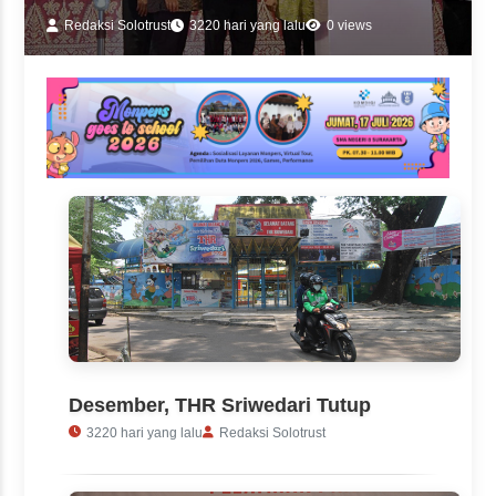
Redaksi Solotrust
3220 hari yang lalu
0 views
Desember, THR Sriwedari Tutup
3220 hari yang lalu
Redaksi Solotrust