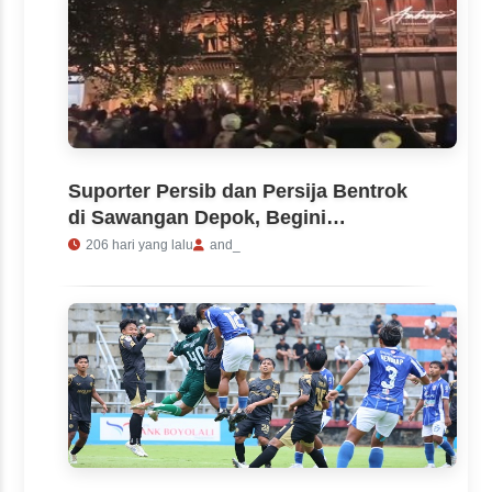
Suporter Persib dan Persija Bentrok
di Sawangan Depok, Begini
Kronologinya
206 hari yang lalu
and_