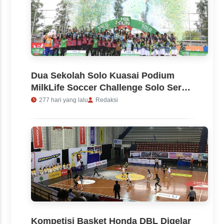
Dua Sekolah Solo Kuasai Podium
MilkLife Soccer Challenge Solo Seri 1
2025 - 2026
277 hari yang lalu
Redaksi
Kompetisi Basket Honda DBL Digelar