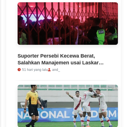
Suporter Persebi Kecewa Berat,
Salahkan Manajemen usai Laskar
Pandan Arang Takluk 1-2 dari
51 hari yang lalu
and_
Persada Sumba