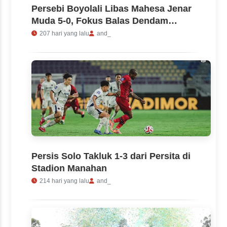
Persebi Boyolali Libas Mahesa Jenar
Muda 5-0, Fokus Balas Dendam
Lawan Persipur
207 hari yang lalu
and_
Persis Solo Takluk 1-3 dari Persita di
Stadion Manahan
214 hari yang lalu
and_