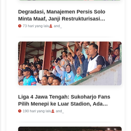
Degradasi, Manajemen Persis Solo
Minta Maaf, Janji Restrukturisasi
Total Tim
73 hari yang lalu
and_
Liga 4 Jawa Tengah: Sukoharjo Fans
Pilih Menepi ke Luar Stadion, Ada
Apa?
190 hari yang lalu
and_