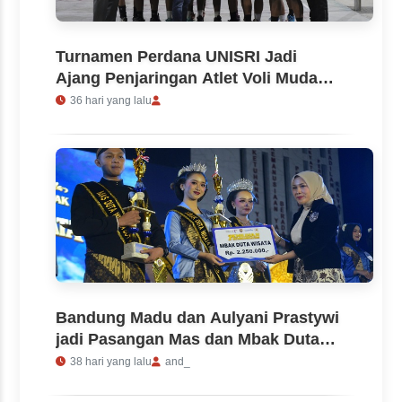
Turnamen Perdana UNISRI Jadi
Ajang Penjaringan Atlet Voli Muda
Soloraya dalam Kejuaraan Piala
36 hari yang lalu
Rektor l tahun 2026
Bandung Madu dan Aulyani Prastywi
jadi Pasangan Mas dan Mbak Duta
Wisata Boyolali 2026
38 hari yang lalu
and_